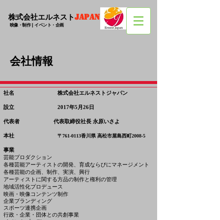
株式会社エルネスト
JAPAN
映像・制作 | イベント・企画
会社情報
社名 株式会社エルネストジャパン
設立 2017年5月26日
代表者 代表取締役社長 永原いさよ
本社
〒761-0113香川県 高松市屋島西町2008-5
事業
芸能プロダクション
各種芸能アーティストの開発、育成ならびにマネージメント
各種芸能の企画、制作、実演、興行
アーティストに関する方品の制作と権利の管理
地域活性化プロデュース
映画・映像コンテンツ制作
企業ブランディング
スポーツ連携企画
行政・企業・団体との共創事業