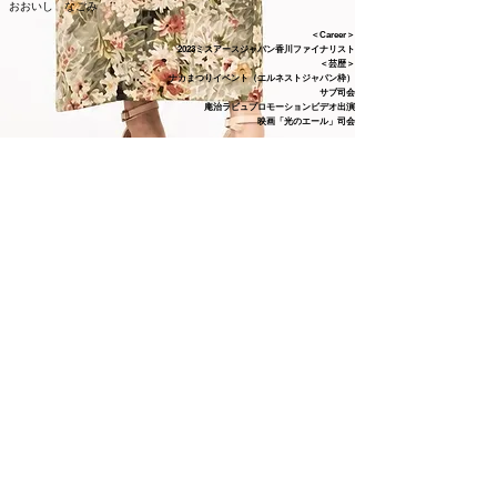
​おおいし なごみ
​​＜Career＞
2023ミスアースジャパン香川ファイナリスト
＜芸歴＞
ナカまつりイベント（エルネストジャパン枠）
サブ司会
​庵治ラビュプロモーションビデオ出演
​映画「光のエール」司会